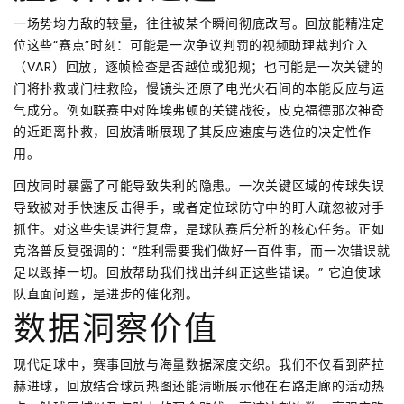
一场势均力敌的较量，往往被某个瞬间彻底改写。回放能精准定
位这些“赛点”时刻：可能是一次争议判罚的视频助理裁判介入
（VAR）回放，逐帧检查是否越位或犯规；也可能是一次关键的
门将扑救或门柱救险，慢镜头还原了电光火石间的本能反应与运
气成分。例如联赛中对阵埃弗顿的关键战役，皮克福德那次神奇
的近距离扑救，回放清晰展现了其反应速度与选位的决定性作
用。
回放同时暴露了可能导致失利的隐患。一次关键区域的传球失误
导致被对手快速反击得手，或者定位球防守中的盯人疏忽被对手
抓住。对这些失误进行复盘，是球队赛后分析的核心任务。正如
克洛普反复强调的：“胜利需要我们做好一百件事，而一次错误就
足以毁掉一切。回放帮助我们找出并纠正这些错误。” 它迫使球
队直面问题，是进步的催化剂。
数据洞察价值
现代足球中，赛事回放与海量数据深度交织。我们不仅看到萨拉
赫进球，回放结合球员热图还能清晰展示他在右路走廊的活动热