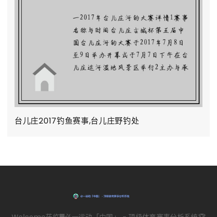
台儿庄2017钓鱼赛事,台儿庄野钓处
Welcome莅临▓必一运动「中国」 - 顶级体育赛事分析系统🏆