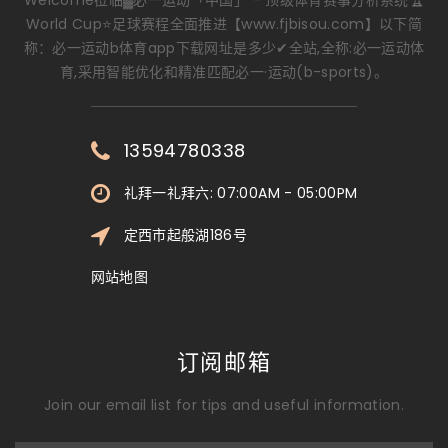
World Cup⭐足球赛程全面推进【www.fjbisou.com】以下简
称：必一运动b体育app下载网址是多少✔全站,全称:必一运动体
育,采用智能优化和精准匹配必一·运动(b-sports)。
13594780338
礼拜一礼拜六: 07:00AM - 05:00PM
定西市起般湖186号
网站地图
订阅邮箱
Join our email list for tips and useful information.