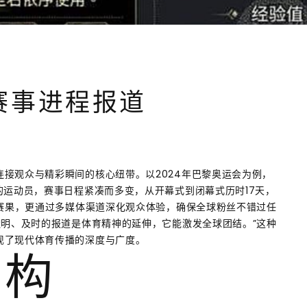
赛事进程报道
接观众与精彩瞬间的核心纽带。以2024年巴黎奥运会为例，
的运动员，赛事日程紧凑而多变，从开幕式到闭幕式历时17天，
递赛果，更通过多媒体渠道深化观众体验，确保全球粉丝不错过任
透明、及时的报道是体育精神的延伸，它能激发全球团结。”这种
现了现代体育传播的深度与广度。
结构