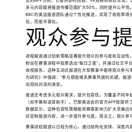
会的APP为例，它提供即时回放、VR观赛和粉丝论坛
多元内容能将报道传播范围扩大50%，同时提升公平性
BBC的奥运报道团队通过个性化推送，实现了收视率增
化，而是丰富化。
观众参与
进程报道通过创新策略显著提升观众的参与度和互动性
粉丝在赛事进程中投票选出“每日之星”，并通过社交平
收视报告，这种互动式报道在大型赛事中能将观众参与率
为研究》中强调：“参与感是维系赛事热度的关键，报道
向双向对话的演变。
报道还考虑多元观众需求，提升包容性。为覆盖不同年
（如字幕和语音助手）。巴黎奥运会的官方APP就提供
数据显示，这种包容性策略能将赛事影响力扩大至偏远地
好定制报道内容，进一步提升参与度。简言之，观众参
赛事进程报道以日程为核心，通过结构化安排、深度内