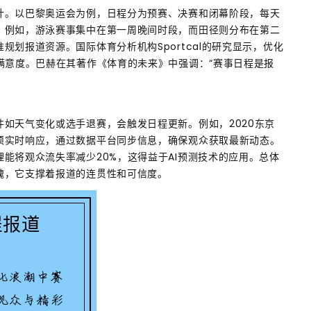
计。以巴黎奥运会为例，日程分为预赛、决赛和闭幕阶段，每天
。例如，游泳赛事集中在第一周晚间时段，而田径则分布在第二
划报道资源。国际体育分析机构Sportcal的研究显示，优化
满意度。巴赫在其著作《体育的未来》中强调：“赛事日程是报
如天气变化或选手退赛，会触发日程更新。例如，2020东京
须实时响应，通过数据平台同步信息，确保观众获取最新动态。
能将观众流失率减少20%，这得益于AI预测技术的应用。总体
魂，它支撑着报道的连贯性和可信度。