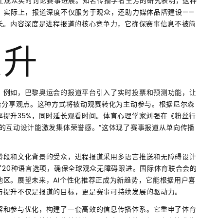
，让观众实时讨论赛事进展。知名传播学者王芳的研究表明，这种
。实际上，报道深度不仅服务于观众，还助力媒体品牌建设——
长。内容深度是进程报道的核心竞争力，它确保赛事信息不被简
提升
。例如，巴黎奥运会的报道平台引入了实时投票和预测功能，让
台分享观点。这种方式将被动观赛转化为主动参与。根据尼尔森
提升35%，同时延长观看时间。体育心理学家刘强在《粉丝行
的互动设计能激发集体荣誉感。”这体现了赛事报道从单向传播
龄段和文化背景的受众，进程报道采用多语言推送和无障碍设计
了20种语言选项，确保全球观众无障碍跟进。国际体育联合会的
区。展望未来，AI个性化推荐正成为新趋势，它能根据用户喜
与提升不仅是报道的目标，更是赛事可持续发展的驱动力。
容和参与优化，构建了一套高效的信息传播体系。它重申了体育