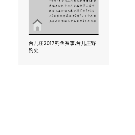
台儿庄2017钓鱼赛事,台儿庄野
钓处