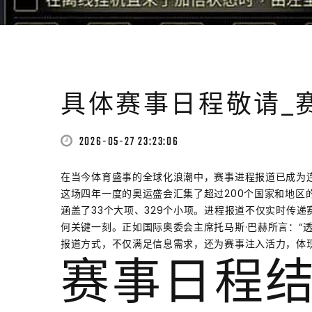
具体赛事日程敬请_
2026-05-27 23:23:06
在当今体育盛事的全球化浪潮中，赛事进程报道已成为连
这场四年一度的奥运盛会汇集了超过200个国家和地区
涵盖了33个大项、329个小项。进程报道不仅实时传
何关键一刻。正如国际奥委会主席托马斯·巴赫所言：“
报道方式，不仅满足信息需求，还为赛事注入活力，体
赛事日程