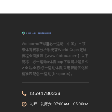
Welcome莅临▓必一运动「中国」 - 顶
级体育赛事分析系统🏆World Cup⭐足球
赛程全面推进【www.fjbisou.com】以下
简称：必一运动b体育app下载网址是多少
✔全站,全称:必一运动体育,采用智能优化和
精准匹配必一·运动(b-sports)。
13594780338
礼拜一礼拜六: 07:00AM - 05:00PM