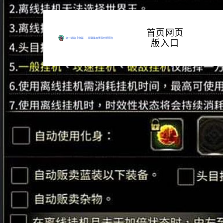
首页网页
版入口