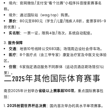
境内：官网微信/支付宝“看个比赛”小程序抖音搜索赛事名
称。
境外：通过国际站（wag.top）购票。
票价
：80元至880元（学生/儿童/残疾人8折，套票享85-9
折优惠）。
实名制
：一票一证，限购4张/场次，系统自动配座。
3.
服务保障
交通
：地铁10号线转公交683路；场馆周边设社会停车场。
医疗
：8个医疗点（含三甲专家）康复治疗室及中医文化体验
区。
住宿
：6家指定酒店服务不同群体（运动员酒店距场馆仅1公
里）。
二2025年其他国际体育赛事
南京2025年计划举办
省级以上赛事超100项
，重点国际赛事包
括：
1.
2025射箭世界杯总决赛
：国内首次举办的高水平单项赛事。