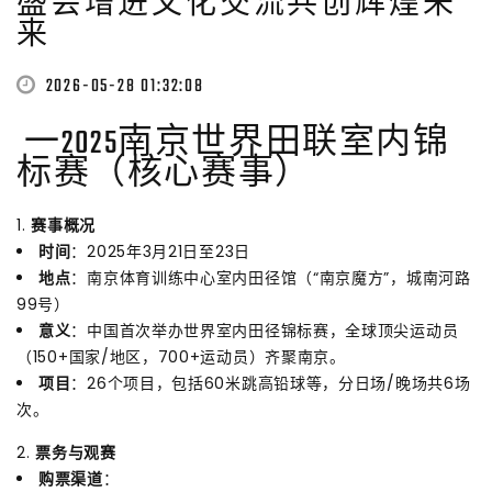
盛会增进文化交流共创辉煌未
来
2026-05-28 01:32:08
️
一2025南京世界田联室内锦
标赛（核心赛事）
1.
赛事概况
时间
：2025年3月21日至23日
地点
：南京体育训练中心室内田径馆（“南京魔方”，城南河路
99号）
意义
：中国首次举办世界室内田径锦标赛，全球顶尖运动员
（150+国家/地区，700+运动员）齐聚南京。
项目
：26个项目，包括60米跳高铅球等，分日场/晚场共6场
次。
2.
票务与观赛
购票渠道
：