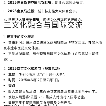
2.
2025世界斯诺克国际锦标赛
：职业台球顶级赛事。
3.
2025南京马拉松
：城市标志性大众体育盛事。
4.
世界华人狮王争霸赛
：传统文化与现代竞技融合。
三文化融合与国际交流
1.
赛事中的文化展示
赛事期间组织运动员进景区商圈校园及博物馆交流，并融入南
京非遗中医药文化体验。
定制旅游套餐，结合观赛与城市文化体验（如玄武湖六朝遗
迹）。
2.
2025南京文化旅游节（配套活动）
主题
：“Hello南京·读‘宁’千遍不厌倦”。
时间
：2025年6月12日至7月11日。
亮点
：
四大主题百场活动：生态美食文博展演赛事休闲亲子研学。
发放入境游客“乐游卡”，集成支付出行入园等功能。
潮玩市集汇聚都市圈美食非遗及文创产品。