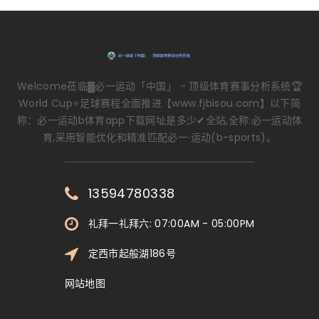
Welcome莅临▓必一运动「中国」 - 顶级体育赛事分析系统🏆
World Cup⭐足球赛程全面推进【www.fjbisou.com】以下简
称：必一运动b体育app下载网址是多少✔全站,全称:必一运动体
育,采用智能优化和精准匹配必一·运动(b-sports)。
13594780338
礼拜一礼拜六: 07:00AM - 05:00PM
定西市起般湖186号
网站地图